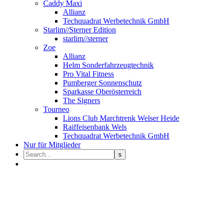
Caddy Maxi
Allianz
Techquadrat Werbetechnik GmbH
Starlim//Sterner Edition
starlim//sterner
Zoe
Allianz
Helm Sonderfahrzeugtechnik
Pro Vital Fitness
Pumberger Sonnenschutz
Sparkasse Oberösterreich
The Signers
Tourneo
Lions Club Marchtrenk Welser Heide
Raiffeisenbank Wels
Techquadrat Werbetechnik GmbH
Nur für Mitglieder