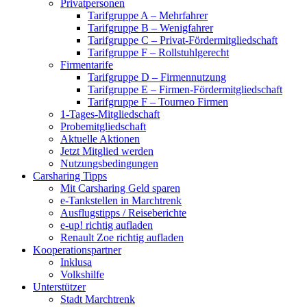
Privatpersonen
Tarifgruppe A – Mehrfahrer
Tarifgruppe B – Wenigfahrer
Tarifgruppe C – Privat-Fördermitgliedschaft
Tarifgruppe F – Rollstuhlgerecht
Firmentarife
Tarifgruppe D – Firmennutzung
Tarifgruppe E – Firmen-Fördermitgliedschaft
Tarifgruppe F – Tourneo Firmen
1-Tages-Mitgliedschaft
Probemitgliedschaft
Aktuelle Aktionen
Jetzt Mitglied werden
Nutzungsbedingungen
Carsharing Tipps
Mit Carsharing Geld sparen
e-Tankstellen in Marchtrenk
Ausflugstipps / Reiseberichte
e-up! richtig aufladen
Renault Zoe richtig aufladen
Kooperationspartner
Inklusa
Volkshilfe
Unterstützer
Stadt Marchtrenk