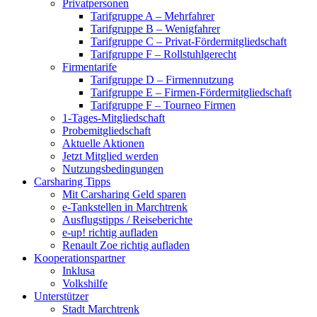
Privatpersonen
Tarifgruppe A – Mehrfahrer
Tarifgruppe B – Wenigfahrer
Tarifgruppe C – Privat-Fördermitgliedschaft
Tarifgruppe F – Rollstuhlgerecht
Firmentarife
Tarifgruppe D – Firmennutzung
Tarifgruppe E – Firmen-Fördermitgliedschaft
Tarifgruppe F – Tourneo Firmen
1-Tages-Mitgliedschaft
Probemitgliedschaft
Aktuelle Aktionen
Jetzt Mitglied werden
Nutzungsbedingungen
Carsharing Tipps
Mit Carsharing Geld sparen
e-Tankstellen in Marchtrenk
Ausflugstipps / Reiseberichte
e-up! richtig aufladen
Renault Zoe richtig aufladen
Kooperationspartner
Inklusa
Volkshilfe
Unterstützer
Stadt Marchtrenk