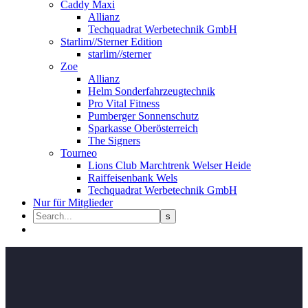
Caddy Maxi
Allianz
Techquadrat Werbetechnik GmbH
Starlim//Sterner Edition
starlim//sterner
Zoe
Allianz
Helm Sonderfahrzeugtechnik
Pro Vital Fitness
Pumberger Sonnenschutz
Sparkasse Oberösterreich
The Signers
Tourneo
Lions Club Marchtrenk Welser Heide
Raiffeisenbank Wels
Techquadrat Werbetechnik GmbH
Nur für Mitglieder