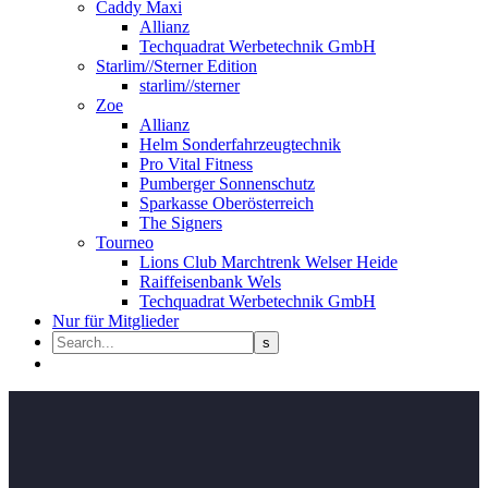
Caddy Maxi
Allianz
Techquadrat Werbetechnik GmbH
Starlim//Sterner Edition
starlim//sterner
Zoe
Allianz
Helm Sonderfahrzeugtechnik
Pro Vital Fitness
Pumberger Sonnenschutz
Sparkasse Oberösterreich
The Signers
Tourneo
Lions Club Marchtrenk Welser Heide
Raiffeisenbank Wels
Techquadrat Werbetechnik GmbH
Nur für Mitglieder