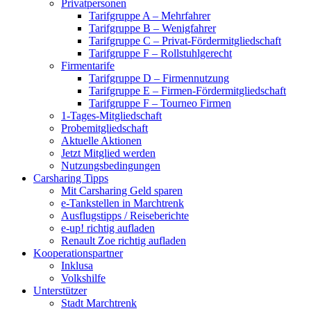
Privatpersonen
Tarifgruppe A – Mehrfahrer
Tarifgruppe B – Wenigfahrer
Tarifgruppe C – Privat-Fördermitgliedschaft
Tarifgruppe F – Rollstuhlgerecht
Firmentarife
Tarifgruppe D – Firmennutzung
Tarifgruppe E – Firmen-Fördermitgliedschaft
Tarifgruppe F – Tourneo Firmen
1-Tages-Mitgliedschaft
Probemitgliedschaft
Aktuelle Aktionen
Jetzt Mitglied werden
Nutzungsbedingungen
Carsharing Tipps
Mit Carsharing Geld sparen
e-Tankstellen in Marchtrenk
Ausflugstipps / Reiseberichte
e-up! richtig aufladen
Renault Zoe richtig aufladen
Kooperationspartner
Inklusa
Volkshilfe
Unterstützer
Stadt Marchtrenk